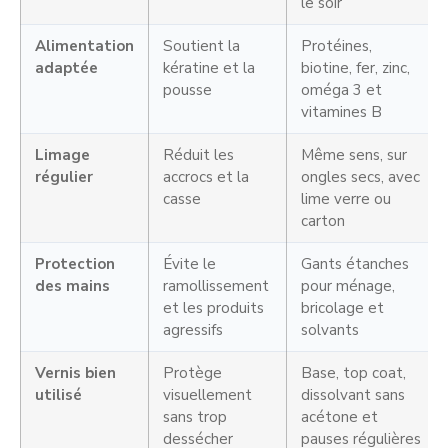
le soir
Alimentation
Soutient la
Protéines,
adaptée
kératine et la
biotine, fer, zinc,
pousse
oméga 3 et
vitamines B
Limage
Réduit les
Même sens, sur
régulier
accrocs et la
ongles secs, avec
casse
lime verre ou
carton
Protection
Évite le
Gants étanches
des mains
ramollissement
pour ménage,
et les produits
bricolage et
agressifs
solvants
Vernis bien
Protège
Base, top coat,
utilisé
visuellement
dissolvant sans
sans trop
acétone et
dessécher
pauses régulières