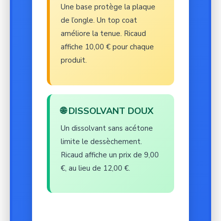
Une base protège la plaque
de l’ongle. Un top coat
améliore la tenue. Ricaud
affiche 10,00 € pour chaque
produit.
🌐 DISSOLVANT DOUX
Un dissolvant sans acétone
limite le dessèchement.
Ricaud affiche un prix de 9,00
€, au lieu de 12,00 €.