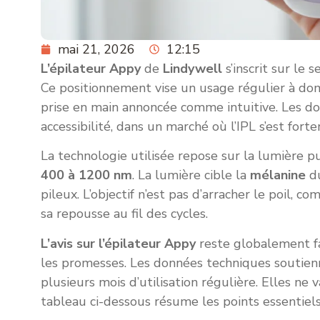
mai 21, 2026
12:15
L’épilateur Appy
de
Lindywell
s’inscrit sur le
Ce positionnement vise un usage régulier à domi
prise en main annoncée comme intuitive. Les do
accessibilité, dans un marché où l’IPL s’est fo
La technologie utilisée repose sur la lumière p
400 à 1200 nm
. La lumière cible la
mélanine
du
pileux. L’objectif n’est pas d’arracher le poil, c
sa repousse au fil des cycles.
L’avis sur l’épilateur Appy
reste globalement fa
les promesses. Les données techniques soutie
plusieurs mois d’utilisation régulière. Elles ne v
tableau ci-dessous résume les points essentiel