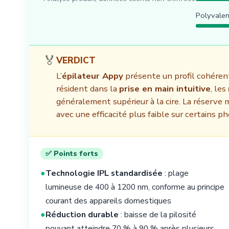
Polyvale
🏅
VERDICT
L’
épilateur Appy
présente un profil cohérent
résident dans la
prise en main intuitive
, les
généralement supérieur à la cire. La réserve m
avec une efficacité plus faible sur certains 
✅ Points forts
●
Technologie IPL standardisée
: plage
lumineuse de 400 à 1200 nm, conforme au principe
courant des appareils domestiques
●
Réduction durable
: baisse de la pilosité
pouvant atteindre 70 % à 90 % après plusieurs