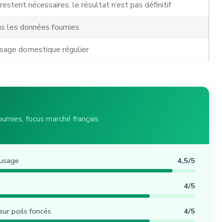
estent nécessaires, le résultat n’est pas définitif
s les données fournies
usage domestique régulier
urnies, focus marché français
’usage
4,5/5
4/5
 sur poils foncés
4/5