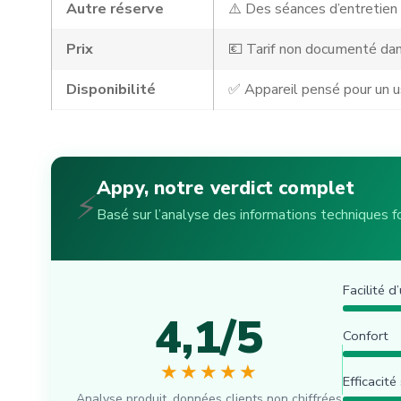
Autre réserve
⚠️ Des séances d’entretien r
Prix
💶 Tarif non documenté dan
Disponibilité
✅ Appareil pensé pour un 
Appy, notre verdict complet
⚡
Basé sur l’analyse des informations techniques fo
Facilité d
4,1/5
Confort
★★★★★
Efficacité
Analyse produit, données clients non chiffrées