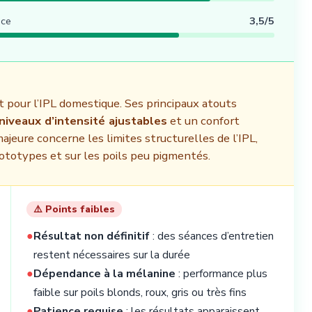
nce
3,5/5
 pour l’IPL domestique. Ses principaux atouts
niveaux d’intensité ajustables
et un confort
ajeure concerne les limites structurelles de l’IPL,
phototypes et sur les poils peu pigmentés.
⚠️ Points faibles
●
Résultat non définitif
: des séances d’entretien
restent nécessaires sur la durée
●
Dépendance à la mélanine
: performance plus
faible sur poils blonds, roux, gris ou très fins
●
Patience requise
: les résultats apparaissent