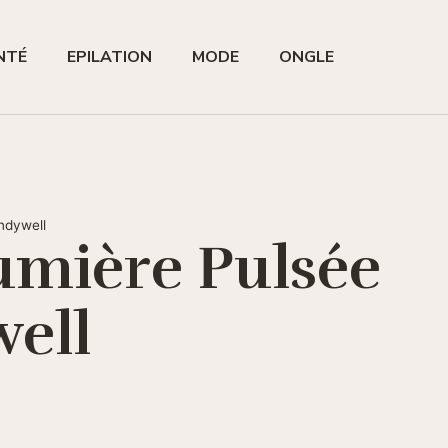
ANTÉ
EPILATION
MODE
ONGLE
ndywell
umière Pulsée
well