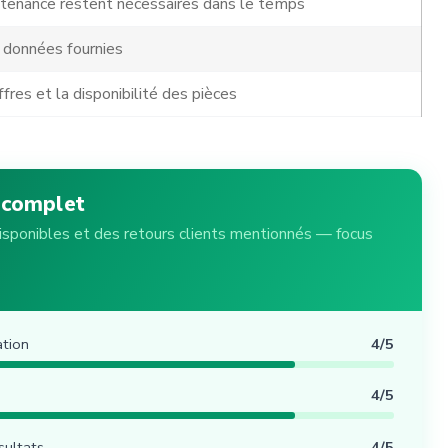
tenance restent nécessaires dans le temps
 données fournies
ffres et la disponibilité des pièces
 complet
disponibles et des retours clients mentionnés — focus
ation
4/5
4/5
ésultats
4/5