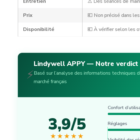
Entretien
⚠️ Des séances de main
Prix
💶 Non précisé dans les
Disponibilité
💶 À vérifier selon les o
Lindywell APPY — Notre verdict
⚡
Basé sur l’analyse des informations techniques 
marché français
Confort d’utilis
3,9/5
Réglages
★★★★★
Visibilité des r