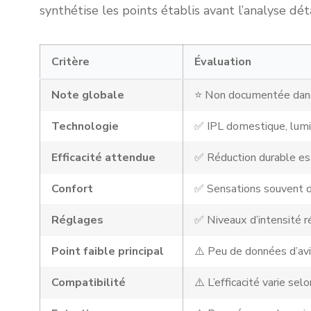
synthétise les points établis avant l’analyse déta
Critère
Évaluation
Note globale
⭐ Non documentée dans
Technologie
✅ IPL domestique, lum
Efficacité attendue
✅ Réduction durable es
Confort
✅ Sensations souvent d
Réglages
✅ Niveaux d’intensité ré
Point faible principal
⚠️ Peu de données d’avi
Compatibilité
⚠️ L’efficacité varie sel