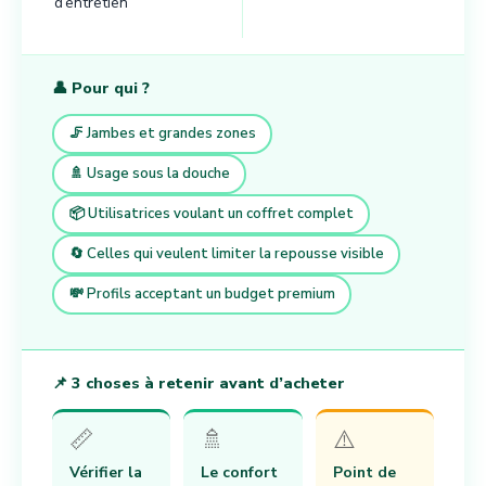
d’entretien
👤 Pour qui ?
🦵 Jambes et grandes zones
🚿 Usage sous la douche
📦 Utilisatrices voulant un coffret complet
🔄 Celles qui veulent limiter la repousse visible
💸 Profils acceptant un budget premium
📌 3 choses à retenir avant d’acheter
📏
🚿
⚠️
Vérifier la
Le confort
Point de