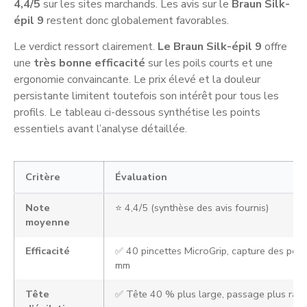
4,4/5
sur les sites marchands. Les avis sur le
Braun Silk-
épil 9
restent donc globalement favorables.
Le verdict ressort clairement.
Le Braun Silk-épil 9
offre
une
très bonne efficacité
sur les poils courts et une
ergonomie convaincante. Le prix élevé et la douleur
persistante limitent toutefois son intérêt pour tous les
profils. Le tableau ci-dessous synthétise les points
essentiels avant l’analyse détaillée.
Critère
Évaluation
Note
⭐ 4,4/5 (synthèse des avis fournis)
moyenne
Efficacité
✅ 40 pincettes MicroGrip, capture des poil
mm
Tête
✅ Tête 40 % plus large, passage plus rapi