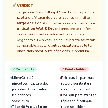
🏅
VERDICT
La gamme Braun Silk-épil 9 se distingue par une
capture efficace des poils courts
, une
tête
large et flexible
sur certaines références, et une
utilisation Wet & Dry
qui améliore le confort.
Les retours clients confirment la rapidité et
l’ergonomie. Le niveau de douleur reste toutefois
comparable à celui d’autres épilateurs, et le tarif
place clairement cette série dans le premium.
✅ Points forts
⚠️ Points faibles
●
MicroGrip 40
●
Prix élevé
: plusieurs
pincettes
: capture des
retours pointent un
poils dès 0,5 mm selon
coût jugé trop haut
les données
●
Douleur persistante
:
techniques
l’épilation électrique
●
Tête 40 % plus large
:
reste sensible sur