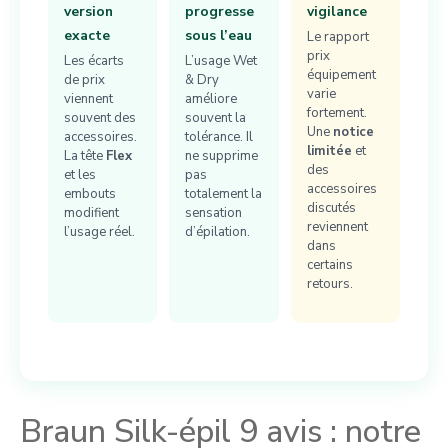
version
progresse
vigilance
exacte
sous l’eau
Le rapport
prix
Les écarts
L’usage Wet
équipement
de prix
& Dry
varie
viennent
améliore
fortement.
souvent des
souvent la
Une
notice
accessoires.
tolérance. Il
limitée
et
La tête
Flex
ne supprime
des
et les
pas
accessoires
embouts
totalement la
discutés
modifient
sensation
reviennent
l’usage réel.
d’épilation.
dans
certains
retours.
Braun Silk-épil 9 avis : notre