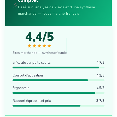
complet
⚡
Basé sur l’analyse de 7 avis et d’une synthèse
marchande — focus marché français
4,4/5
★★★★★
Sites marchands — synthèse fournie
Efficacité sur poils courts
4,7/5
Confort d’utilisation
4,1/5
Ergonomie
4,5/5
Rapport équipement prix
3,7/5